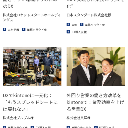
のDX
化”
株式会社ロケットスタートホールディ
日本スタンダード株式会社様
ングス
事例
業務クラウド化
人材定着
業務クラウド化
DX導入支援
DXでkintoneに一元化：
外回り営業の働き方改革を
「もうスプレッドシートに
kintoneで：業務効率を上げ
は戻れない」
る営業DX
株式会社ブルブル様
株式会社八洋様
業務クラウド化
DX導入支援
業務クラウド化
DX導入支援