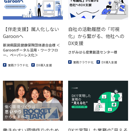
【伴走支援】属人化しない
自社の活動履歴の「可視
Garoonへ
化」から繋がる、他社への
DX支援
新潟県国民健康保険団体連合会様 ＜
Garoonポータル活用・ワークフロ
さがみはら産業創造センター様
ー、ペーパーレス化＞
業務クラウド化
DX導入支援
業務クラウド化
DX導入支援
働きやすい環境作りのため
DXで実現した業務の“見える