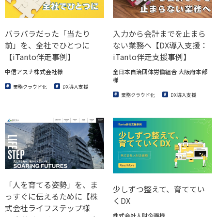
バラバラだった「当たり
入力から会計までを止まら
前」を、全社でひとつに
ない業務へ【DX導入支援：
【iTanto伴走事例】
iTanto伴走支援事例】
中信アスナ株式会社様
全日本自治団体労働組合 大阪府本部
様
業務クラウド化
DX導入支援
業務クラウド化
DX導入支援
「人を育てる姿勢」を、ま
少しずつ整えて、育ててい
っすぐに伝えるために【株
くDX
式会社ライフステップ様
株式会社人財企画様