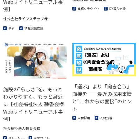
Webサイトリニューアル事
例】
業務クラウド化
DX導入支援
株式会社ライフステップ様
事例
情報発信支援
「選ぶ」より「向き合う」
施設の“らしさ”を、もっと
面接を──最近の採用事情
わかりやすく、もっと身近
と“これからの面接”のヒン
に【社会福祉法人 静香会様
ト
Webサイトリニューアル事
例】
人材採用
人材定着
社会福祉法人静香会様
ストーリー
Webサイト