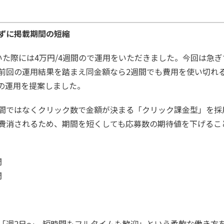
ずに掲載期間の短縮
いた際には4万円/4週間ので運用をいただきました。今回は急
前回の運用結果を踏まえ同金額なら2週間でも費用を使い切れる
での運用を提案しました。
、掲載期間ではなくクリック数で金額が決まる「クリック課金型」を
費消されるため、期間を短くしても応募数の期待値を下げるこ
。
間
間
「週2日～、短時間もフルタイムも歓迎」という柔軟な働き方