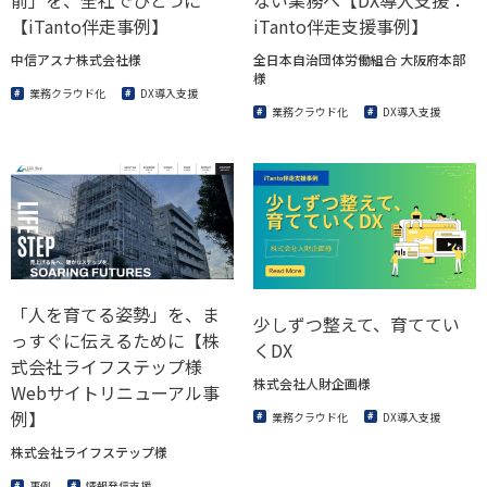
前」を、全社でひとつに
ない業務へ【DX導入支援：
【iTanto伴走事例】
iTanto伴走支援事例】
中信アスナ株式会社様
全日本自治団体労働組合 大阪府本部
様
業務クラウド化
DX導入支援
業務クラウド化
DX導入支援
「人を育てる姿勢」を、ま
少しずつ整えて、育ててい
っすぐに伝えるために【株
くDX
式会社ライフステップ様
株式会社人財企画様
Webサイトリニューアル事
例】
業務クラウド化
DX導入支援
株式会社ライフステップ様
事例
情報発信支援