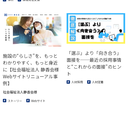
「選ぶ」より「向き合う」
施設の“らしさ”を、もっと
面接を──最近の採用事情
わかりやすく、もっと身近
と“これからの面接”のヒン
に【社会福祉法人 静香会様
ト
Webサイトリニューアル事
例】
人材採用
人材定着
社会福祉法人静香会様
ストーリー
Webサイト