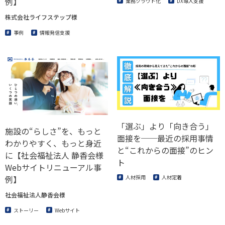
例】
業務クラウド化
DX導入支援
株式会社ライフステップ様
事例
情報発信支援
「選ぶ」より「向き合う」
施設の“らしさ”を、もっと
面接を──最近の採用事情
わかりやすく、もっと身近
と“これからの面接”のヒン
に【社会福祉法人 静香会様
ト
Webサイトリニューアル事
例】
人材採用
人材定着
社会福祉法人静香会様
ストーリー
Webサイト