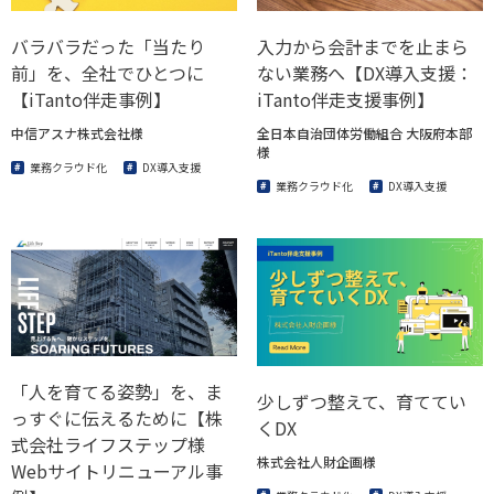
バラバラだった「当たり
入力から会計までを止まら
前」を、全社でひとつに
ない業務へ【DX導入支援：
【iTanto伴走事例】
iTanto伴走支援事例】
中信アスナ株式会社様
全日本自治団体労働組合 大阪府本部
様
業務クラウド化
DX導入支援
業務クラウド化
DX導入支援
「人を育てる姿勢」を、ま
少しずつ整えて、育ててい
っすぐに伝えるために【株
くDX
式会社ライフステップ様
株式会社人財企画様
Webサイトリニューアル事