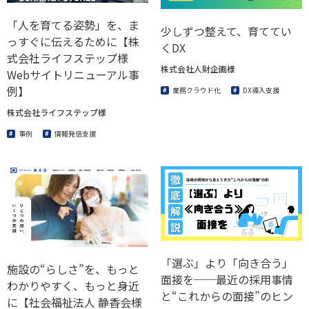
「人を育てる姿勢」を、ま
少しずつ整えて、育ててい
っすぐに伝えるために【株
くDX
式会社ライフステップ様
株式会社人財企画様
Webサイトリニューアル事
例】
業務クラウド化
DX導入支援
株式会社ライフステップ様
事例
情報発信支援
「選ぶ」より「向き合う」
施設の“らしさ”を、もっと
面接を──最近の採用事情
わかりやすく、もっと身近
と“これからの面接”のヒン
に【社会福祉法人 静香会様