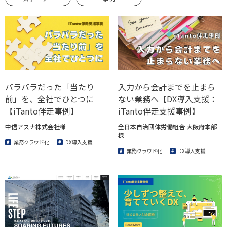
バラバラだった「当たり
入力から会計までを止まら
前」を、全社でひとつに
ない業務へ【DX導入支援：
【iTanto伴走事例】
iTanto伴走支援事例】
中信アスナ株式会社様
全日本自治団体労働組合 大阪府本部
様
業務クラウド化
DX導入支援
業務クラウド化
DX導入支援