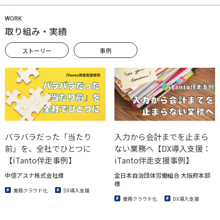
WORK
取り組み・実績
ストーリー
事例
バラバラだった「当たり
入力から会計までを止まら
前」を、全社でひとつに
ない業務へ【DX導入支援：
【iTanto伴走事例】
iTanto伴走支援事例】
中信アスナ株式会社様
全日本自治団体労働組合 大阪府本部
様
業務クラウド化
DX導入支援
業務クラウド化
DX導入支援