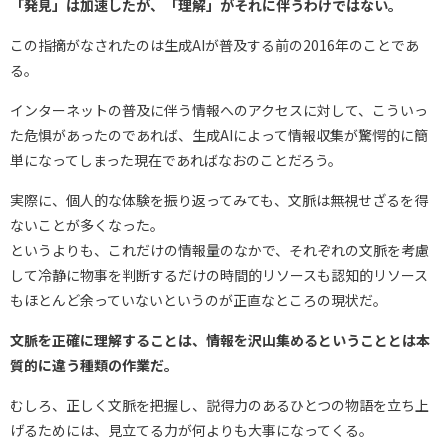
「発見」は加速したが、「理解」がそれに伴うわけではない。
この指摘がなされたのは生成AIが普及する前の2016年のことであ
る。
インターネットの普及に伴う情報へのアクセスに対して、こういっ
た危惧があったのであれば、生成AIによって情報収集が驚愕的に簡
単になってしまった現在であればなおのことだろう。
実際に、個人的な体験を振り返ってみても、文脈は無視せざるを得
ないことが多くなった。
というよりも、これだけの情報量のなかで、それぞれの文脈を考慮
して冷静に物事を判断するだけの時間的リソースも認知的リソース
もほとんど余っていないというのが正直なところの現状だ。
文脈を正確に理解することは、情報を沢山集めるということとは本
質的に違う種類の作業だ。
むしろ、正しく文脈を把握し、説得力のあるひとつの物語を立ち上
げるためには、見立てる力が何よりも大事になってくる。