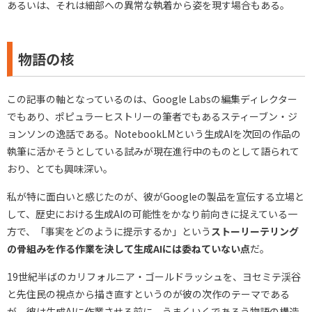
あるいは、それは細部への異常な執着から姿を現す場合もある。
物語の核
この記事の軸となっているのは、Google Labsの編集ディレクター
でもあり、ポピュラーヒストリーの筆者でもあるスティーブン・ジ
ョンソンの逸話である。NotebookLMという生成AIを次回の作品の
執筆に活かそうとしている試みが現在進行中のものとして語られて
おり、とても興味深い。
私が特に面白いと感じたのが、彼がGoogleの製品を宣伝する立場と
して、歴史における生成AIの可能性をかなり前向きに捉えている一
方で、「事実をどのように提示するか」という
ストーリーテリング
の骨組みを作る作業を決して生成AIには委ねていない点
だ。
19世紀半ばのカリフォルニア・ゴールドラッシュを、ヨセミテ渓谷
と先住民の視点から描き直すというのが彼の次作のテーマである
が、彼は生成AIに作業させる前に、うまくいくであろう物語の構造