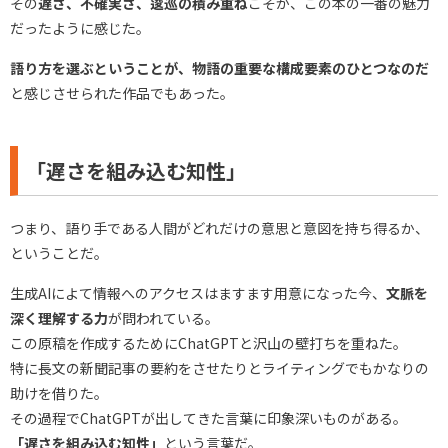
その
遅さ、不確実さ、逡巡の積み重ね
こそが、この本の一番の魅力
だったように感じた。
語り方を選ぶということが、物語の重要な構成要素のひとつなのだ
と感じさせられた作品でもあった。
「遅さを組み込む知性」
つまり、語り手である人間がどれだけの意思と意図を持ち得るか、
ということだ。
生成AIによて情報へのアクセスはますます用意になった今、
文脈を
深く理解する力
が問われている。
この原稿を作成するためにChatGPTと沢山の壁打ちを重ねた。
特に長文の新聞記事の要約をさせたりとライティングでもかなりの
助けを借りた。
その過程でChatGPTが出してきた言葉に印象深いものがある。
「遅さを組み込む知性」
という言葉だ。