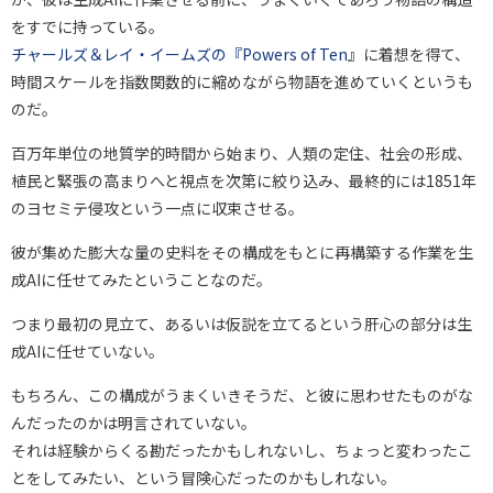
をすでに持っている。
チャールズ＆レイ・イームズの『Powers of Ten
』に着想を得て、
時間スケールを指数関数的に縮めながら物語を進めていくというも
のだ。
百万年単位の地質学的時間から始まり、人類の定住、社会の形成、
植民と緊張の高まりへと視点を次第に絞り込み、最終的には1851年
のヨセミテ侵攻という一点に収束させる。
彼が集めた膨大な量の史料をその構成をもとに再構築する作業を生
成AIに任せてみたということなのだ。
つまり最初の見立て、あるいは仮説を立てるという肝心の部分は生
成AIに任せていない。
もちろん、この構成がうまくいきそうだ、と彼に思わせたものがな
んだったのかは明言されていない。
それは経験からくる勘だったかもしれないし、ちょっと変わったこ
とをしてみたい、という冒険心だったのかもしれない。