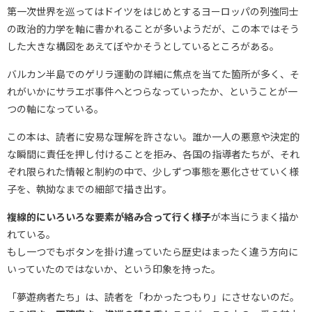
第一次世界を巡ってはドイツをはじめとするヨーロッパの列強同士
の政治的力学を軸に書かれることが多いようだが、この本ではそう
した大きな構図をあえてぼやかそうとしているところがある。
バルカン半島でのゲリラ運動の詳細に焦点を当てた箇所が多く、そ
れがいかにサラエボ事件へとつらなっていったか、ということが一
つの軸になっている。
この本は、読者に安易な理解を許さない。誰か一人の悪意や決定的
な瞬間に責任を押し付けることを拒み、各国の指導者たちが、それ
ぞれ限られた情報と制約の中で、少しずつ事態を悪化させていく様
子を、執拗なまでの細部で描き出す。
複線的にいろいろな要素が絡み合って行く様子
が本当にうまく描か
れている。
もし一つでもボタンを掛け違っていたら歴史はまったく違う方向に
いっていたのではないか、という印象を持った。
「夢遊病者たち」は、読者を「わかったつもり」にさせないのだ。