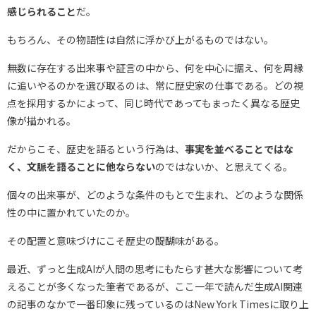
感じられること
だ。
もちろん、その物語性は自然に浮かび上がるものではない。
無数に存在する出来事や証言の中から、何を中心に据え、何を周縁
に追いやるのかを選び取るのは、常に歴史家の仕事である。どの視
点を採用するかによって、同じ時代であってもまったく異なる歴史
像が描かれる。
だからこそ、歴史を語るという行為は、
事実を並べることではな
く、文脈を語ることに他ならない
のではないか、と思えてくる。
個々の出来事が、どのような条件のもとで生まれ、どのような関係
性の中に置かれていたのか。
その配置と意味づけにこそ歴史の醍醐味がある。
最近、ずっと生成AIが人間の思考にもたらす甚大な影響について考
えることが多くなった筆者であるが、ここ一年で読んだ生成AI関連
の記事のなかで一番印象に残っているのはNew York Timesに取り上