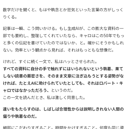
数字だけを聞くと、もはや執念とか狂気といった言葉の方がしっく
りくる。
記事は一瞬、こう問いかける。もし生成AIが、この膨大な資料の一
部でも要約し、整理してくれていたなら、キャロはこの50年でもっ
と多くの伝記を書けていたのではないか、と。確かにそうかもしれ
ない。効率という観点から見れば、それはもっともな想像だ。
けれど、すぐに続く一文で、私はハッとさせられた。
すべての資料に自分の手で触れずにはいられないという執着、果て
しない読書の厳密さを、そのまま文章に注ぎ込もうとする姿勢がな
ければ、たとえAIに助けられていたとしても、それはロバート・キ
ャロではなかっただろう、
というのだ。
この一文を読んだとき、私は激しく同意した。
違いをもたらすのは、しばしば合理性からは説明しきれない人間の
偏りや執着なのだ。
細部にこだわりすぎること。時間をかけすぎること。何度も同じ資