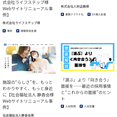
式会社ライフステップ様
株式会社人財企画様
Webサイトリニューアル事
例】
業務クラウド化
DX導入支援
株式会社ライフステップ様
事例
情報発信支援
「選ぶ」より「向き合う」
施設の“らしさ”を、もっと
面接を──最近の採用事情
わかりやすく、もっと身近
と“これからの面接”のヒン
に【社会福祉法人 静香会様
ト
Webサイトリニューアル事
例】
人材採用
人材定着
社会福祉法人静香会様