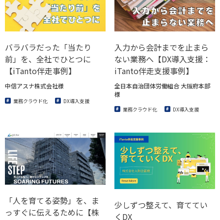
バラバラだった「当たり
入力から会計までを止まら
前」を、全社でひとつに
ない業務へ【DX導入支援：
【iTanto伴走事例】
iTanto伴走支援事例】
中信アスナ株式会社様
全日本自治団体労働組合 大阪府本部
様
業務クラウド化
DX導入支援
業務クラウド化
DX導入支援
「人を育てる姿勢」を、ま
少しずつ整えて、育ててい
っすぐに伝えるために【株
くDX