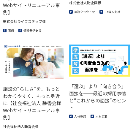
株式会社人財企画様
Webサイトリニューアル事
例】
業務クラウド化
DX導入支援
株式会社ライフステップ様
事例
情報発信支援
「選ぶ」より「向き合う」
施設の“らしさ”を、もっと
面接を──最近の採用事情
わかりやすく、もっと身近
と“これからの面接”のヒン
に【社会福祉法人 静香会様
ト
Webサイトリニューアル事
例】
人材採用
人材定着
社会福祉法人静香会様