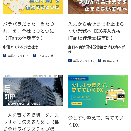
バラバラだった「当たり
入力から会計までを止まら
前」を、全社でひとつに
ない業務へ【DX導入支援：
【iTanto伴走事例】
iTanto伴走支援事例】
中信アスナ株式会社様
全日本自治団体労働組合 大阪府本部
様
業務クラウド化
DX導入支援
業務クラウド化
DX導入支援
「人を育てる姿勢」を、ま
少しずつ整えて、育ててい
っすぐに伝えるために【株
くDX
式会社ライフステップ様