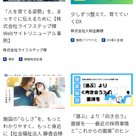
「人を育てる姿勢」を、ま
少しずつ整えて、育ててい
っすぐに伝えるために【株
くDX
式会社ライフステップ様
株式会社人財企画様
Webサイトリニューアル事
例】
業務クラウド化
DX導入支援
株式会社ライフステップ様
事例
情報発信支援
「選ぶ」より「向き合う」
施設の“らしさ”を、もっと
面接を──最近の採用事情
わかりやすく、もっと身近
と“これからの面接”のヒン
に【社会福祉法人 静香会様