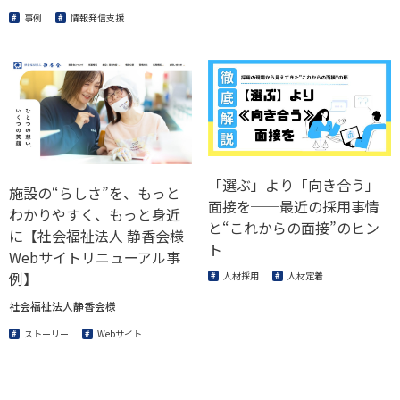
事例
情報発信支援
「選ぶ」より「向き合う」
施設の“らしさ”を、もっと
面接を──最近の採用事情
わかりやすく、もっと身近
と“これからの面接”のヒン
に【社会福祉法人 静香会様
ト
Webサイトリニューアル事
例】
人材採用
人材定着
社会福祉法人静香会様
ストーリー
Webサイト