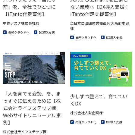
前」を、全社でひとつに
ない業務へ【DX導入支援：
【iTanto伴走事例】
iTanto伴走支援事例】
中信アスナ株式会社様
全日本自治団体労働組合 大阪府本部
様
業務クラウド化
DX導入支援
業務クラウド化
DX導入支援
「人を育てる姿勢」を、ま
少しずつ整えて、育ててい
っすぐに伝えるために【株
くDX
式会社ライフステップ様
株式会社人財企画様
Webサイトリニューアル事
例】
業務クラウド化
DX導入支援
株式会社ライフステップ様