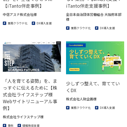
【iTanto伴走事例】
iTanto伴走支援事例】
中信アスナ株式会社様
全日本自治団体労働組合 大阪府本部
様
業務クラウド化
DX導入支援
業務クラウド化
DX導入支援
「人を育てる姿勢」を、ま
少しずつ整えて、育ててい
っすぐに伝えるために【株
くDX
式会社ライフステップ様
株式会社人財企画様
Webサイトリニューアル事
例】
業務クラウド化
DX導入支援
株式会社ライフステップ様
事例
情報発信支援