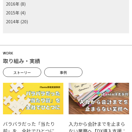
2016年
(8)
2015年
(4)
2014年
(20)
WORK
取り組み・実績
ストーリー
事例
バラバラだった「当たり
入力から会計までを止まら
前」を、全社でひとつに
ない業務へ【DX導入支援：