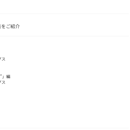
決策をご紹介
グス
”」編
グス