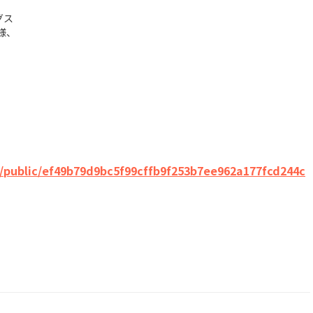
グス
様、
/public/ef49b79d9bc5f99cffb9f253b7ee962a177fcd244c